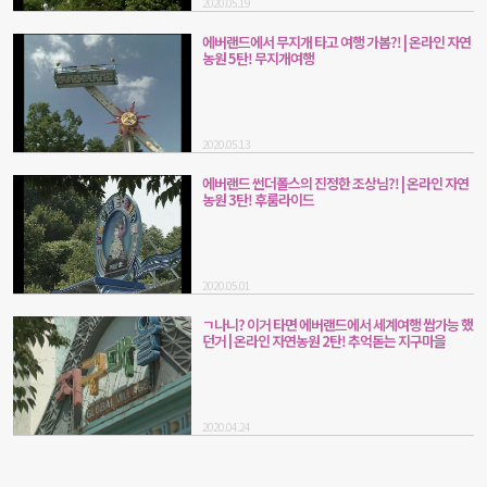
2020.05.19
에버랜드에서 무지개 타고 여행 가봄?! | 온라인 자연
농원 5탄! 무지개여행
2020.05.13
에버랜드 썬더폴스의 진정한 조상님?! | 온라인 자연
농원 3탄! 후룸라이드
2020.05.01
ㄱ나니? 이거 타면 에버랜드에서 세계여행 쌉가능 했
던거 | 온라인 자연농원 2탄! 추억돋는 지구마을
2020.04.24