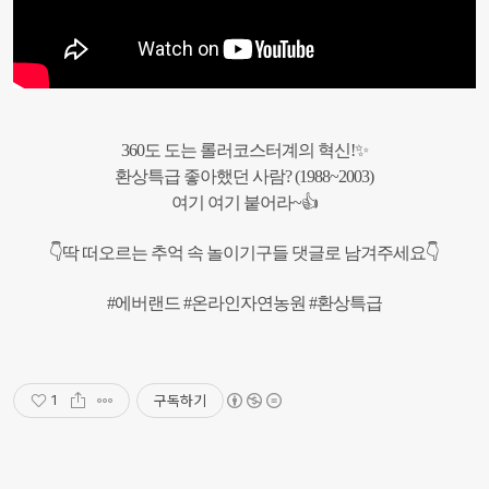
360도 도는 롤러코스터계의 혁신!✨
환상특급 좋아했던 사람? (1988~2003)
여기 여기 붙어라~👍
👇딱 떠오르는 추억 속 놀이기구들 댓글로 남겨주세요👇
#에버랜드 #온라인자연농원 #환상특급
구독하기
1