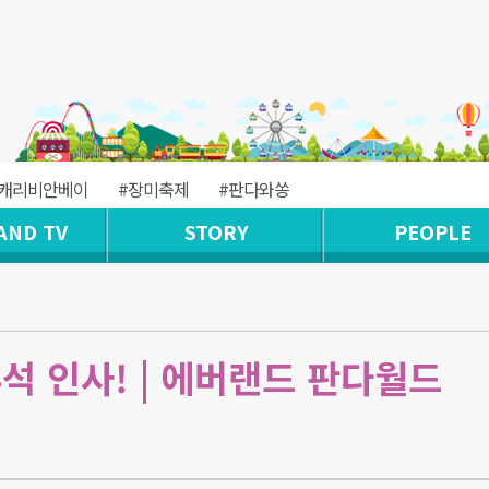
#캐리비안베이
#장미축제
#판다와쏭
AND TV
STORY
PEOPLE
석 인사! | 에버랜드 판다월드