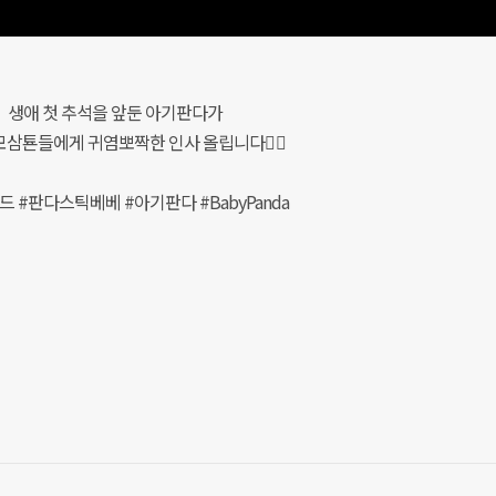
생애 첫 추석을 앞둔 아기판다가
삼툔들에게 귀염뽀짝한 인사 올립니다🙇‍♀️
 #판다스틱베베 #아기판다 #BabyPanda