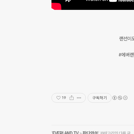
랜선이모
#에버랜드
구독하기
19
EVERLAND TV
판다와쏭
'
>
' 카테고리의 다른 글