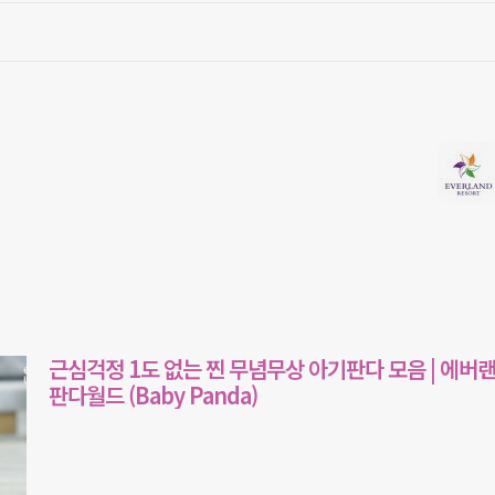
근심걱정 1도 없는 찐 무념무상 아기판다 모음 | 에버
판다월드 (Baby Panda)