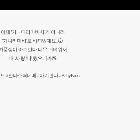
이제 '가나다라마바사'가 아니라
'가나라마바'로 바뀌었대요..😮
하품쟁이 아기판다 너무 귀여워서
내 '사'랑 '다' 줬으니까😘
드 #판다스틱베베 #아기판다 #BabyPanda