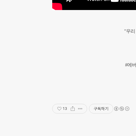
"우리
#에버
구독하기
13