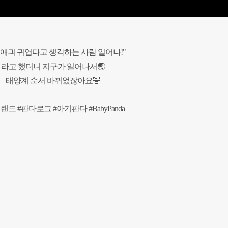
 애긔 귀엽다고 생각하는 사람 일어나!"
라고 했더니 지구가 일어나서🌏
태양계 순서 바뀌었잖아요🤣
랜드 #판다로그 #아기판다 #BabyPanda