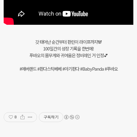
갓 태어난 순간부터 판린이 라이프까지🐼
100일간의 성장 기록을 한번에!
푸바오의 몸무게와 귀여움은 정비례인 거 인정💕
#에버랜드 #판다스틱베베 #아기판다 #BabyPanda #푸바오
구독하기
8