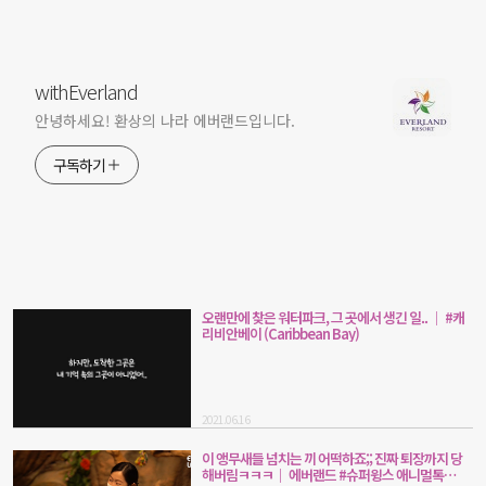
withEverland
안녕하세요! 환상의 나라 에버랜드입니다.
구독하기
오랜만에 찾은 워터파크, 그 곳에서 생긴 일.. │ #캐
리비안베이 (Caribbean Bay)
2021.06.16
이 앵무새들 넘치는 끼 어떡하죠;; 진짜 퇴장까지 당
해버림ㅋㅋㅋ｜ 에버랜드 #슈퍼윙스 애니멀톡