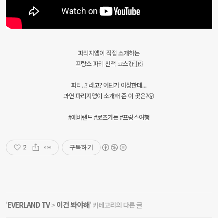
파리지앵이 직접 소개하는
프랑스 파리 산책 코스?🇫🇷
파리..? 라고? 어딘가 이상한데...
과연 파리지앵이 소개해 준 이 곳은?😮
#에버랜드 #로즈가든 #프랑스여행
구독하기
2
EVERLAND TV
이건 봐야해
'
>
' 카테고리의 다른 글