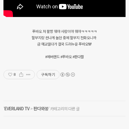
푸바오 저 팔짱 뭐야 사람이야 뭐야ㅋㅋㅋㅋㅋ
할부지랑 씐나게 놀던 중에 할부지 전화오니까
급 애교떨다가 결국 드러누운 푸바오🐼
#에버랜드 #푸바오 #판다짤
구독하기
8
EVERLAND TV
판다와쏭
'
>
' 카테고리의 다른 글