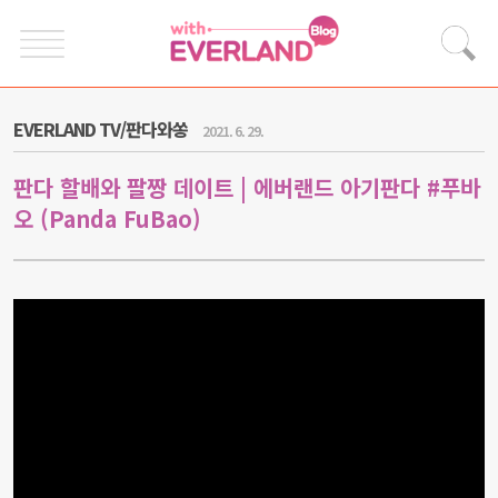
EVERLAND TV/판다와쏭
2021. 6. 29.
판다 할배와 팔짱 데이트 | 에버랜드 아기판다 #푸바
오 (Panda FuBao)