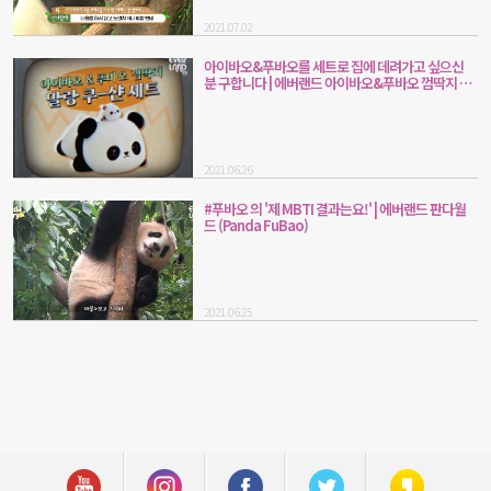
2021.07.02
아이바오&푸바오를 세트로 집에 데려가고 싶으신
분 구합니다 | 에버랜드 아이바오&푸바오 껌딱지 말
랑쿠션 (Panda AiBao & FuBao)
2021.06.26
#푸바오 의 '제 MBTI 결과는요!' | 에버랜드 판다월
드 (Panda FuBao)
2021.06.25