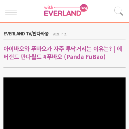
EVERLAND TV/판다와쏭
2021. 7. 2.
아이바오와 푸바오가 자주 투닥거리는 이유는? | 에
버랜드 판다월드 #푸바오 (Panda FuBao)