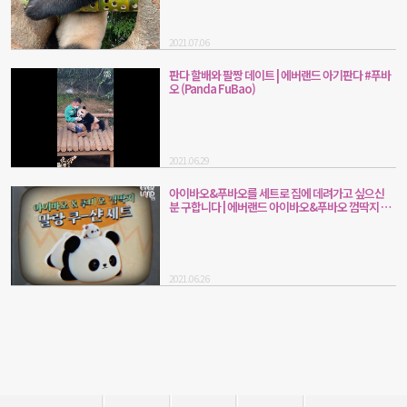
2021.07.06
판다 할배와 팔짱 데이트 | 에버랜드 아기판다 #푸바
오 (Panda FuBao)
2021.06.29
아이바오&푸바오를 세트로 집에 데려가고 싶으신
분 구합니다 | 에버랜드 아이바오&푸바오 껌딱지 말
랑쿠션 (Panda AiBao & FuBao)
2021.06.26