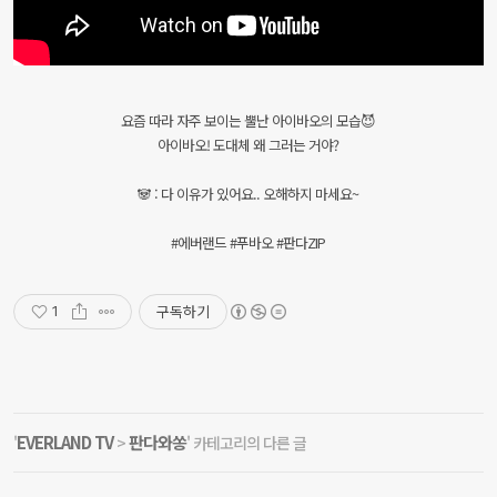
요즘 따라 자주 보이는 뿔난 아이바오의 모습😈
아이바오! 도대체 왜 그러는 거야?
🐼 : 다 이유가 있어요.. 오해하지 마세요~
#에버랜드 #푸바오 #판다ZIP
구독하기
1
EVERLAND TV
판다와쏭
'
>
' 카테고리의 다른 글