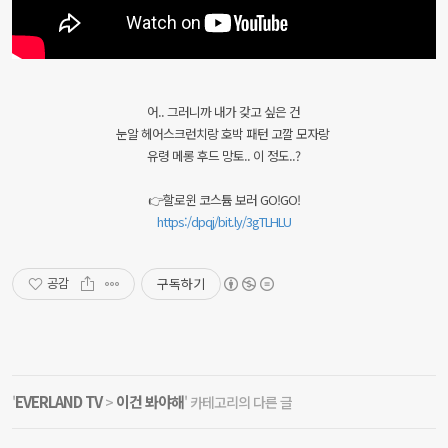
어.. 그러니까 내가 갖고 싶은 건
눈알 헤어스크런치랑 호박 패턴 고깔 모자랑
유령 메롱 후드 망토.. 이 정도..?
👉할로윈 코스튬 보러 GO!GO!
https:/dpqj/bit.ly/3gTLHLU
구독하기
공감
EVERLAND TV
이건 봐야해
'
>
' 카테고리의 다른 글