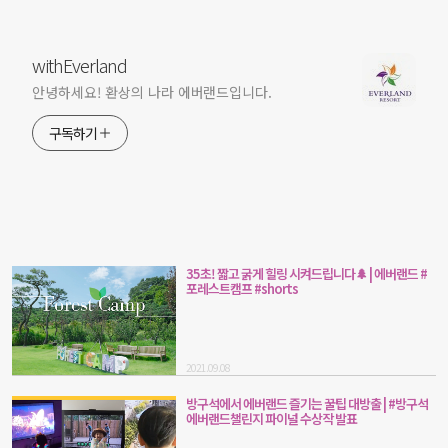
withEverland
안녕하세요! 환상의 나라 에버랜드입니다.
구독하기
35초! 짧고 굵게 힐링 시켜드립니다🌲 | 에버랜드 #
포레스트캠프 #shorts
2021.09.08
방구석에서 에버랜드 즐기는 꿀팁 대방출 | #방구석
에버랜드챌린지 파이널 수상작 발표