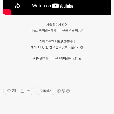
가을 장미가 피면
나는... 에버랜드에서 바비큐를 먹곤 해...🍖
장미 가득한 레드앤그릴에서
세계 BBQ맛집 씹고 뜯고 맛보고 즐기기!😋
#레드앤그릴_바비큐 #에버랜드_장미원
구독하기
공감