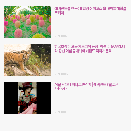
에버랜드를 한눈에! 힐링 산책코스🎡 | #하늘매화길
코키아
2021.10.07
한국호랑이 오둥이 드디어 등장 | 아름.다운.우리.나
라.강산 이름 공개! | 에버랜드 타이거밸리
2021.10.06
거울 닦으니 마녀로 변신?! | 에버랜드 #할로윈
#shorts
2021.10.05