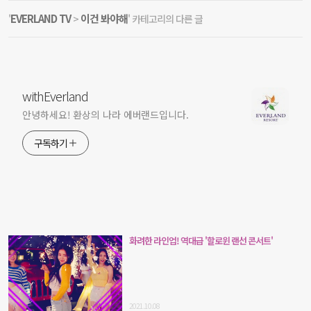
EVERLAND TV
이건 봐야해
'
>
' 카테고리의 다른 글
withEverland
안녕하세요! 환상의 나라 에버랜드입니다.
구독하기
화려한 라인업! 역대급 '할로윈 랜선 콘서트'
2021.10.08