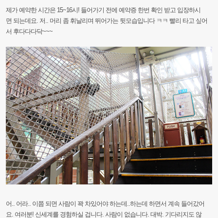
제가
예약한
시간은
15~16시!
들어가기
전에
예약증
한번
확인
받고
입장하시
면
되는데요.
저..
머리
좀
휘날리며
뛰어가는
뒷모습입니다
ㅋㅋ
빨리
타고
싶어
서
후다다다닥~~~
어..
어라..
이쯤
되면
사람이
꽉
차있어야
하는데..하는데
하면서
계속
들어갔어
요.
여러분!
신세계를
경험하실
겁니다.
사람이
없습니다.
대박.
기다리지도
않