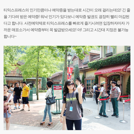
티익스프레스의
인기만큼이나
예약증을
받는대로
시간이
오래
걸리는데요!
긴
줄
을
기다려
받은
예약증!
워낙
인기가
있다보니
예악증
발권도
굉장히
빨리
마감된
다고
합니다.
사전예
약제로
티익스프레스를
빠르게 즐기시려면
입장하자마자
가
까운
매표소가서
예약증부터
꼭
발급받으세요!
아!
그리고
시간대
지정은
불가능
합니다~