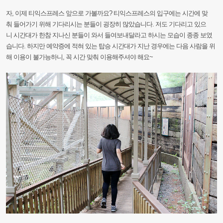
자,
이제
티익스프레스
앞으로
가볼까요?
티익스프레스의
입구에는
시간에
맞
춰
들어가기
위해
기다리시는
분들이
굉장히
많았습니다.
저도
기다리고
있으
니
시간대가
한참
지나신
분들이
와서
들여보내달라고
하시는
모습이
종종
보였
습니다.
하지만
예약증에
적혀
있는
탑승
시간대가
지난
경우에는
다음
사람을
위
해
이용이
불가능하니,
꼭
시간
맞춰
이용해주
셔야
해요~