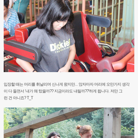
입장할
때는
머리를
휘날리며
신나게
왔지만...
앉자마자
머리에
오만가지
생각
이
다
들면서
‘내가
왜
탔을까??
지금이라도
내릴까??’하게
됩니다.
저만
그
런
건
아니죠?
T_T