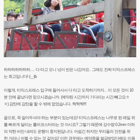
하하하하하하하.....
다
타고
오니
넋이
반은
나갔어요..
그래도
진짜
티익스프레스
는
최고입
니다!
(-_-)b
이렇게,
티익스프레스
입구에
들어서서
다
타고
도착하기까지...
이
모든
것이
10
분
안에
끝
났다면
믿으시겠습니까.
(예약된
시간까지
기다리는
시간
빼고요ㅎ
ㅎ)
감탄에
감탄을
할
수
밖에
없었습니다.
짝짝짝!!!
끝으로,
꼭
알아두셔야
하는
부분이
있는데요!
티익스프레스는
나무로
된
레일
위
를
빠르게
달리는
롤러코스터라는
것
아시죠?
그렇기
때문에
강수량
0.2mm
이하
의
약한
비만
내려도
운행이
중지된답니다.
아쉽긴
하지만
우리들의
안전을
위
한
거라니
어쩔
수
없는
것
같아요
!
이런
경우에는
예약증을
발급받았다해도
이용