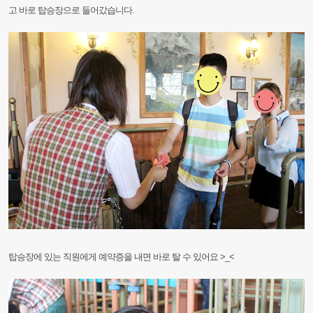
고
바로
탑승장으로
들어
갔습니다.
탑승장에
있는
직원에게
예약증을
내면
바로
탈
수
있어요
>_<