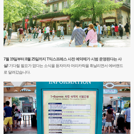
7월
19일부터
8월
25일까지
T익스프레스
사전
예약제가
시범
운영된다는
사
실!
기다릴
필
요가
없다는
소식을
듣자마자
머리카락을
휘날리면서
에버랜드
로
달려갔습니다.