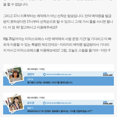
을
할
수
없답니다.
그리고
17시
이후부터는
예약제가
아닌 선착순
탑승입니다.
만약
예약증을
발급
받지
못하셨
다면
17시부터
선착순으로
탈
수
있으니
그
때
가서
줄을
서시면
됩니
다.
이
점
꼭!
참고하
시고
이용해주세요!!
8월
25일까지는
티익스프레스
사전
예약제의
시범
운영
기간!
덜
기다리고
더
빠
르게
이용
할
수
있는
특별한
제도인데요~
미리미리
예약증
발급받아서
기다리
지
마시고
티익스프레
스를
이용해보세요!
그럼,
오늘도
스릴을
즐기러~
이만~!!