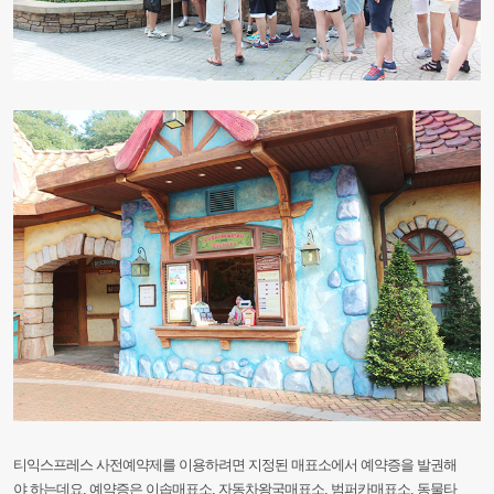
티익스프레스
사전예약제를
이용하려면
지정된
매표소에서
예약증을
발권해
야
하는데요.
예
약증은
이솝매표소,
자동차왕국매표소,
범퍼카매표소,
동물타