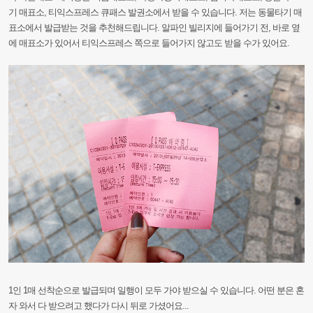
기
매표소,
티익스프레스
큐패
스
발권소에서
받을
수
있습니다.
저는
동물타기
매
표소에서
발급받는
것을
추천해드립니다.
알파인
빌리지에
들어가기
전,
바로
옆
에
매표소가
있어서
티익스프레스
쪽으로
들어가지
않고도
받을
수가
있어요.
1인
1매
선착순으로
발급되며
일행이
모두
가야
받으실
수
있습니다.
어떤
분은
혼
자
와서
다
받으려고
했다가
다시
뒤로
가셨어요...