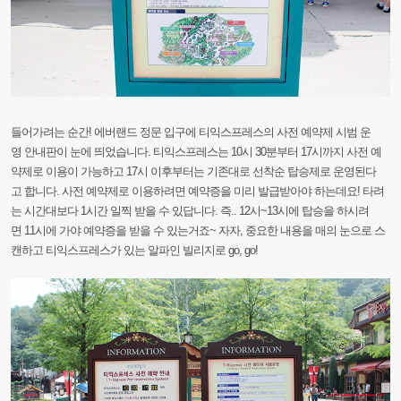
들어가려는
순간!
에버랜드
정문
입구에
티익스프레스의
사전
예약제
시범
운
영
안내판이
눈에
띄었습니다.
티익스프레스는
10시
30분부터
17시까지
사전
예
약제로
이용이
가능하고
17시
이후부터는
기존대로
선착순
탑승제로
운영된다
고
합니다.
사전
예약제로
이용하려면
예약증을
미리
발급받아야
하는데요!
타려
는
시간대보다
1시간
일찍
받을
수
있답니다.
즉..
12시~13시에
탑승을
하시려
면
11시에
가야
예약증을
받을
수
있는거죠~
자자,
중요한
내
용을
매의
눈으로 스
캔하고
티익스프레스가
있는
알파인
빌리지로
go,
go!