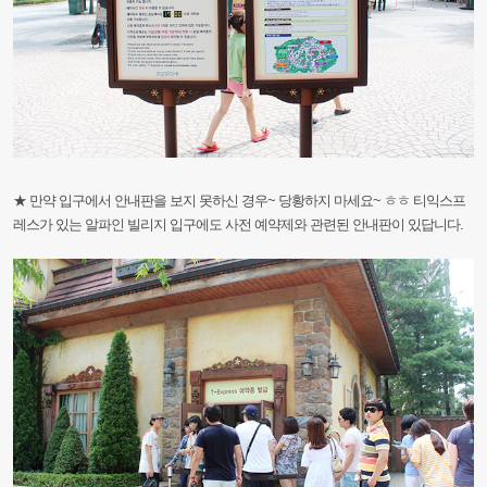
★
만약
입구에서
안내판을
보지
못하신
경우~
당황하지
마세요~
ㅎㅎ
티익스프
레스가
있
는
알파인
빌리지
입구에도
사전
예약제와
관련된
안내판이
있답니다.