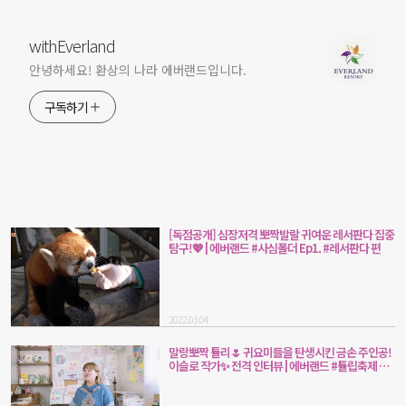
withEverland
안녕하세요! 환상의 나라 에버랜드입니다.
구독하기
[독점공개] 심장저격 뽀짝발랄 귀여운 레서판다 집중
탐구!💖 | 에버랜드 #사심폴더 Ep1. #레서판다 편
2022.03.04
말랑뽀짝 튤리🌷 귀요미들을 탄생시킨 금손 주인공!
이슬로 작가✨ 전격 인터뷰 | 에버랜드 #튤립축제 #
튤리히어로즈 #비하인드스토리