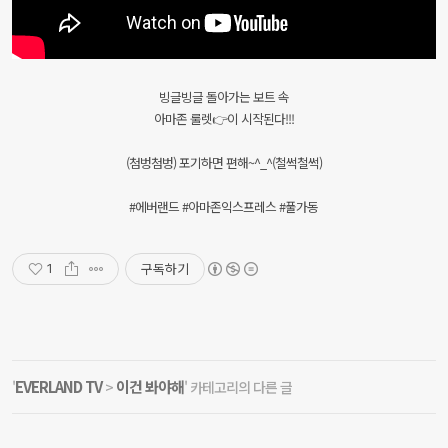
빙글빙글 돌아가는 보트 속
아마존 룰렛👉이 시작된다!!!
(첨벙첨벙) 포기하면 편해~^_^(철썩철썩)
#에버랜드 #아마존익스프레스 #풀가동
구독하기
1
EVERLAND TV
이건 봐야해
'
>
' 카테고리의 다른 글