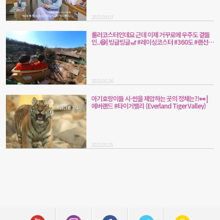
2022.03.03
롤러코스터인데요 근데 이제 거꾸로에 우주도 곁들
인..😆| 빙글빙글🎢 #레이싱코스터 #360도 #랜선체
험
2022.02.26
아기호랑이들 시-썬을 제압하는 곳의 정체는?!👀 |
에버랜드 #타이거밸리 (Everland Tiger Valley)
2022.02.25