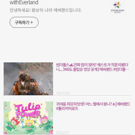
withEverland
안녕하세요! 환상의 나라 에버랜드입니다.
구독하기
썬더폴스🌊 진짜 많이 젖어? 캐스트가 직접 타봤더
니... 360도 풀탑승 영상 공개 | 에버랜드 #썬더폴스
#360도 #랜선체험
2022.03.08
귀여움 최강자 탄생! 어느 별에서 왔니?🌷| 에버랜드
#튤리히어로즈
2022.03.07