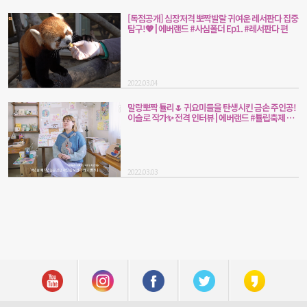
[독점공개] 심장저격 뽀짝발랄 귀여운 레서판다 집중
탐구!💖 | 에버랜드 #사심폴더 Ep1. #레서판다 편
2022.03.04
말랑뽀짝 튤리🌷 귀요미들을 탄생시킨 금손 주인공!
이슬로 작가✨ 전격 인터뷰 | 에버랜드 #튤립축제 #
튤리히어로즈 #비하인드스토리
2022.03.03