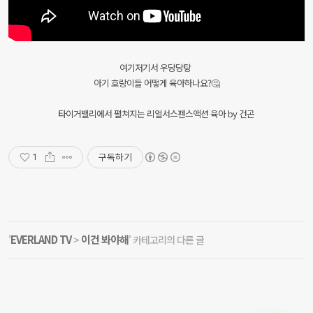
여기저기서 우당당탕
아기 호랑이들 어떻게 육아하나요?🤔
타이거밸리에서 펼쳐지는 리얼서스펜스액션 육아 by 건곤
구독하기
1
EVERLAND TV
이건 봐야해
'
>
' 카테고리의 다른 글