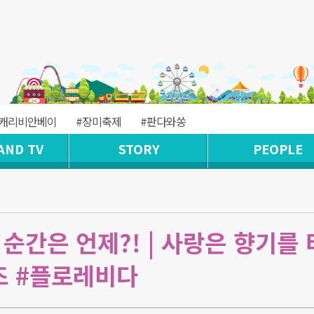
#캐리비안베이
#장미축제
#판다와쏭
AND TV
STORY
PEOPLE
 순간은 언제?! | 사랑은 향기를 
즈 #플로레비다