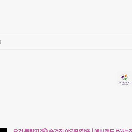
글
요건 몰랐지?🤭 숨겨진 야경맛집🌸 | 에버랜드 #하늘