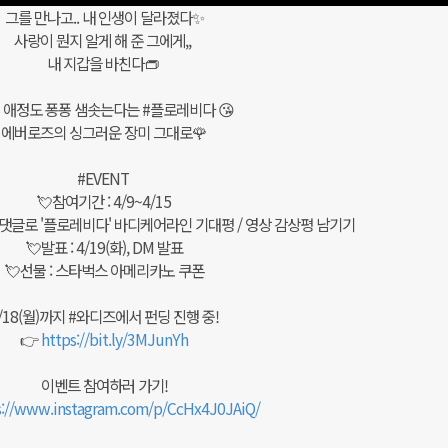
그를 만나고.. 내 인생이 달라졌다✨
사랑이 뭔지 알게 해 준 그에게,,
내 지갑을 바친다👝
 애정도 퐁퐁 샘솟는다는 #플로레비다 😘
에버로즈의 싱그러운 장미 그대로🌹
#EVENT
💘참여기간 : 4/9~4/15
 댓글로 '플로레비다' 바디케어라인 기대평 / 영상 감상평 남기기
💘발표 : 4/19(화), DM 발표
💘선물 : 스타벅스 아메리카노 쿠폰
/18(월)까지 #와디즈에서 펀딩 진행 중!
👉
https://bit.ly/3MJunYh
이벤트 참여하러 가기!
s://www.instagram.com/p/CcHx4J0JAiQ/