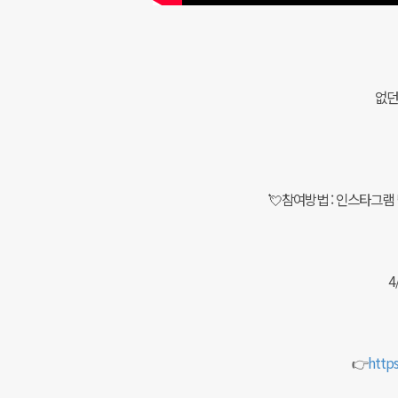
없던
💘참여방법 : 인스타그램
4
👉
http