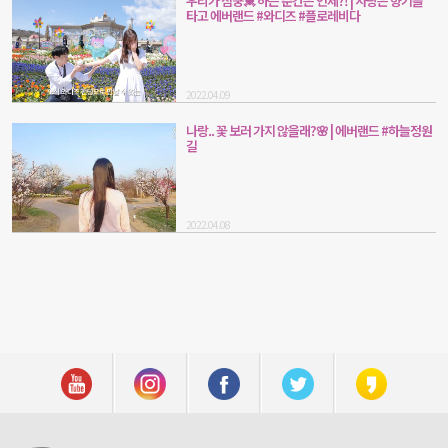
우리가 심쿵💓 하는 순간은 언제?! | 사랑은 향기를
타고 에버랜드 #와디즈 #플로레비다
2022.04.09
나랑.. 꽃 보러 가지 않을래?🌸 | 에버랜드 #하늘정원
길
2022.04.08