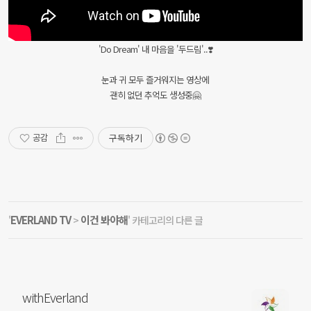
'Do Dream' 내 마음을 '두드림'..❣️
눈과 귀 모두 즐거워지는 영상에
괜히 없던 추억도 생성중🤗
구독하기
공감
EVERLAND TV
이건 봐야해
'
>
' 카테고리의 다른 글
withEverland