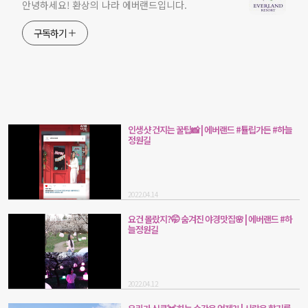
안녕하세요! 환상의 나라 에버랜드입니다.
구독하기
인생샷 건지는 꿀팁📸 | 에버랜드 #튤립가든 #하늘
정원길
2022.04.14
요건 몰랐지?🤭 숨겨진 야경맛집🌸 | 에버랜드 #하
늘정원길
2022.04.12