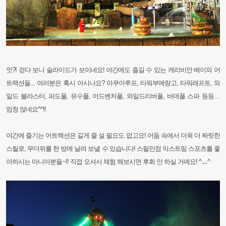
엇?! 걷다 보니 슬라이드가 보이네요! 야간에도 즐길 수 있는 캐리비안 베이의 어
트랙션들... 여러분은 혹시 아시나요? 아쿠아루프, 타워부메랑고, 타워래프트, 와
일드 블라스터, 파도풀, 유수풀, 어드벤처풀, 와일드리버풀, 바데풀 스파 등등…
엄청 많네요^^!!
야간에 즐기는 어트랙션은 길게 줄 설 필요도 없고요! 어둠 속에서 더욱 더 짜릿한
스릴로, 무더위를 한 방에 날려 보낼 수 있습니다! 스릴만점 익스트림 스포츠를 좋
아하시는 마니아분들~!! 직접 오셔서 체험 해보시면 후회 안 하실 거에요! ^ㅡ^