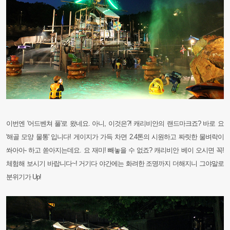
이번엔 '어드벤쳐 풀'로 왔네요. 아니, 이것은?! 캐리비안의 랜드마크죠? 바로 요
'해골 모양 물통' 입니다! 게이지가 가득 차면
2.4톤의 시원하고 짜릿한 물벼락이
쏴아아- 하고 쏟아지는데요. 요 재미! 빼놓을 수 없죠? 캐리비안 베이 오시면 꼭!
체험해
보시기 바랍니다~! 거기다 야간에는 화려한 조명까지 더해지니 그야말로
분위기가 Up!