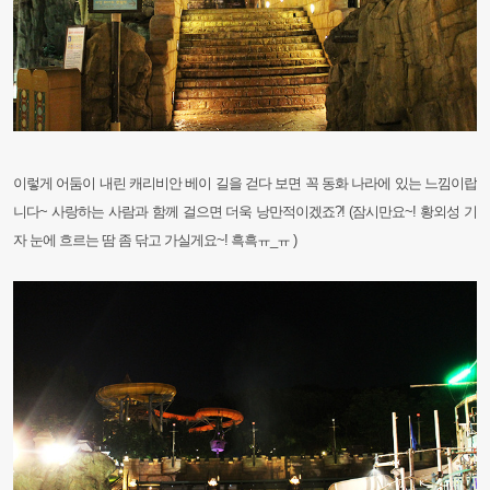
이렇게 어둠이 내린 캐리비안 베이 길을 걷다 보면 꼭 동화 나라에 있는 느낌이랍
니다~ 사랑하는 사람과 함께 걸으면 더욱
낭만적이겠죠?! (잠시만요~! 황외성 기
자 눈에 흐르는 땀 좀 닦고 가실게요~! 흑흑ㅠ_ㅠ )