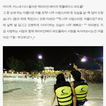
어이쿠, 어느새 다시 돌아온 캐리비안 베이의 핫플레이스 파도풀!
그 중 눈에 띄는 아름다운 커플 포착! 너무 사랑스러워 뒷 모습을 살~짝 담아 드렸
습니다. (동의 하에 찍었으니 오해 마세요~^^!!) 너무 사랑스러운 커플이죠? 파도
에 살짝 발 담그고 오붓하게 이야기하는 모습이 너무 예뻐요~ ^^ 여러분도 지
금 사랑하는 사람과 함께 캐리비안베이 파도풀에서 사랑을 속삭여보시는건 어떨
까요~? 힝~ 부끄부끄! >_<