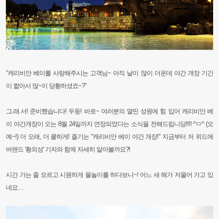
″캐리비안 베이를 사랑해주시는 고객님~ 아직 날이 많이 더운데 야간 개장 기간
이 짧아서 많~이 당황하셨죠~?″
그.래.서! 준비했습니다! 두둥! 바로~ 여러분의 열띤 성원에 힘 입어 캐리비안 베
이 야간개장이 오는 8월 24일까지 연장되었다는 소식을 전해드립니당!!!! ^ㅁ^ (오
예~!) 더 오래, 더 쿨하게! 즐기는 "캐리비안 베이 야간 개장!" 지금부터 저 위드에
버랜드
'황외성' 기자와 함께 자세히 알아볼까요?!
시간 가는 줄 모르고 시원하게 물놀이를 하다보니~! 어느 새 해가 저물어 가고 있
네요…