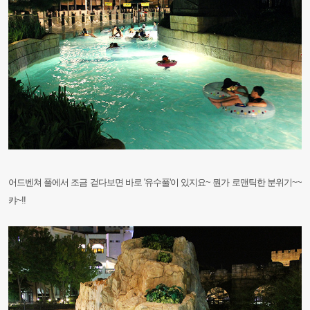
어드벤쳐 풀에서 조금 걷다보면 바로 '유수풀'이 있지요~ 뭔가 로맨틱한 분위기~~
캬~!!