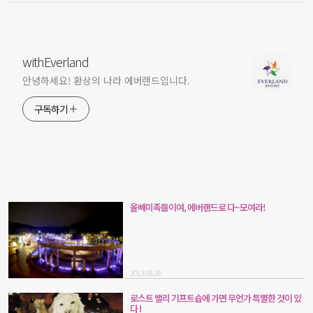
withEverland
안녕하세요! 환상의 나라 에버랜드입니다.
구독하기
올빼미족들이여, 에버랜드로 다~모여라!
2013.08.28
로스트 밸리 기프트숍에 가면 무언가 특별한 것이 있
다 !