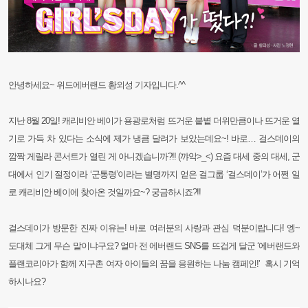
안녕하세요~ 위드에버랜드 황외성 기자입니다.^^
지난 8월 20일! 캐리비안 베이가 용광로처럼 뜨거운 붙볕 더위만큼이나 뜨거운 열
기로 가득 차 있다는 소식에 제가 냉큼 달려가 보았는데요~! 바로… 걸스데이의
깜짝 게릴라 콘서트가 열린 게 아니겠습니까?!! (꺄악>_<) 요즘 대세 중의 대세, 군
대에서
인기 절정이라 ‘군통령’이라는 별명까지 얻은 걸그룹 ‘걸스데이’가 어쩐 일
로 캐리비안 베이에 찾아온 것일까요~? 궁금하시죠?!!
걸스데이가 방문한 진짜 이유는! 바로 여러분의 사랑과 관심 덕분이랍니다! 엥~
도대체 그게 무슨 말이냐구요? 얼마 전 에버랜드 SNS를 뜨겁게 달군 ‘에버랜드와
플랜코리아가 함께 지구촌 여자 아이들의 꿈을 응원하는 나눔 캠페인!’ 혹시 기억
하시나요?