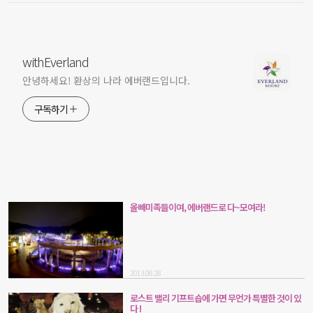
withEverland
안녕하세요! 환상의 나라 에버랜드입니다.
구독하기
올빼미족들이여, 에버랜드로 다~모여라!
2013.08.28
로스트 밸리 기프트숍에 가면 무언가 특별한 것이 있
다 !