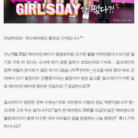
안녕하세요~ 위드에버랜드 황외성 기자입니다.^^
지난 8월 20일! 캐리비안 베이가 용광로처럼 뜨거운 붙볕 더위만큼이나 뜨거운 열
기로 가득 차 있다는 소식에 제가 냉큼 달려가 보았는데요~! 바로… 걸스데이의
깜짝 게릴라 콘서트가 열린 게 아니겠습니까?!! (꺄악>_<) 요즘 대세 중의 대세, 군
대에서
인기 절정이라 ‘군통령’이라는 별명까지 얻은 걸그룹 ‘걸스데이’가 어쩐 일
로 캐리비안 베이에 찾아온 것일까요~? 궁금하시죠?!!
걸스데이가 방문한 진짜 이유는! 바로 여러분의 사랑과 관심 덕분이랍니다! 엥~
도대체 그게 무슨 말이냐구요? 얼마 전 에버랜드 SNS를 뜨겁게 달군 ‘에버랜드와
플랜코리아가 함께 지구촌 여자 아이들의 꿈을 응원하는 나눔 캠페인!’ 혹시 기억
하시나요?