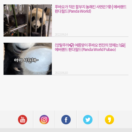
푸바오가 작은 할부지 놀래킨 사연은?😲 | 에버랜드
판다월드(Panda World)
2022.06.14
(앙탈주의🎧) 여름맞이 푸바오 찐친의 정체는?🥶 |
에버랜드 판다월드(Panda World Fubao)
2022.06.10