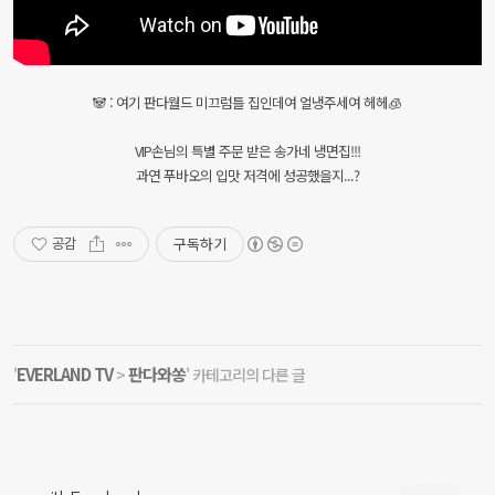
🐼 : 여기 판다월드 미끄럼틀 집인데여 얼냉주세여 헤헤🧊
VIP손님의 특별 주문 받은 송가네 냉면집!!!
과연 푸바오의 입맛 저격에 성공했을지...?
구독하기
공감
EVERLAND TV
판다와쏭
'
>
' 카테고리의 다른 글