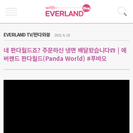
EVERLAND TV/판다와쏭
2022. 6. 18.
네 판다월드죠? 주문하신 냉면 배달왔습니다☎ | 에
버랜드 판다월드(Panda World) #푸바오