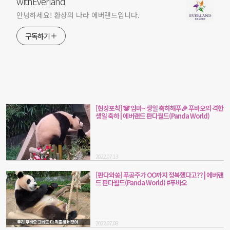
withEverland
안녕하세요! 환상의 나라 에버랜드입니다.
구독하기
[현장포착] 🐼 엄마~ 생일 축하해푸🎉 푸바오의 격한
생일 축하 | 에버랜드 판다월드(Panda World)
2022.07.13
[판다와쏭] 푸공주가 OO까지 정복했다고?? | 에버랜
드 판다월드(Panda World) #푸바오
2022.07.08