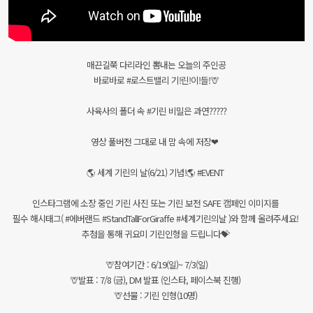
매끈길쭉 다리라인 뽐내는 오늘의 주인공
바로바로 #로스트밸리 기!린!이!들!🦒
사육사의 폴더 속 #기린 비밀은 과연?????
영상 풀버전 그대로 내 맘 속에 저장❤
🌎 세계 기린의 날(6/21) 기념!🌎 #EVENT
인스타그램에 소장 중인 기린 사진 또는 기린 보전 SAFE 캠페인 이미지를
필수 해시태그( #에버랜드 #StandTallForGiraffe #세계기린의날 )와 함께 올려주세요!
추첨을 통해 귀요미 기린인형을 드립니다💝
🦒참여기간 : 6/19(일)~ 7/3(일)
🦒발표 : 7/8 (금), DM 발표 (인스타, 페이스북 진행)
🦒선물 : 기린 인형(10명)