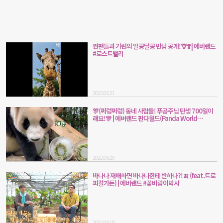
찐팬들과 기린의 알콩달콩 만남 공개!🦒❣️ | 에버랜드
#로스트밸리
2022.06.21
🎊(쩌렁쩌렁) 동네 사람들! 푸공주님 탄생 700일이
래요!🎊 | 에버랜드 판다월드(Panda World
Fubao)
2022.06.20
바나나 재배하면 바나나한테 반하나?!🍌 (feat.트로
피컬가든) | 에버랜드 #꽃바람이박사
2022.06.18