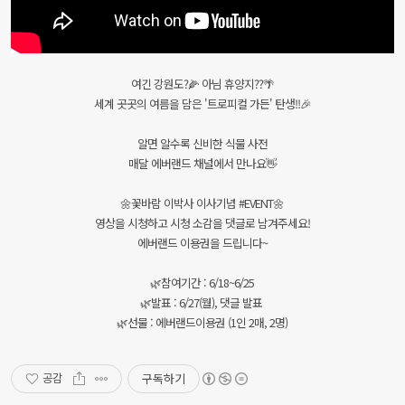
여긴 강원도?🌽 아님 휴양지??🌴
세계 곳곳의 여름을 담은 '트로피컬 가든' 탄생!!🎉
알면 알수록 신비한 식물 사전
매달 에버랜드 채널에서 만나요👋
🌼꽃바람 이박사 이사기념 #EVENT🌼
영상을 시청하고 시청 소감을 댓글로 남겨주세요!
에버랜드 이용권을 드립니다~
🌿참여기간 : 6/18~6/25
🌿발표 : 6/27(월), 댓글 발표
🌿선물 : 에버랜드이용권 (1인 2매, 2명)
구독하기
공감