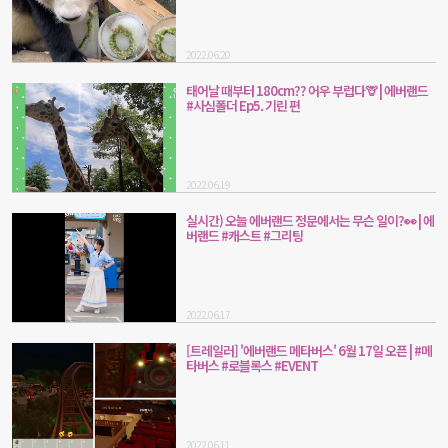
2022.06.20
태어날 때부터 180cm?? 어우 부럽다🦒 | 에버랜드
#사심폴더 Ep5. 기린 편
2022.06.19
실시간) 오늘 에버랜드 정문에서는 무슨 일이?👀 | 에
버랜드 #캐스트 #그리팅
2022.06.17
[트레일러] '에버랜드 메타버스' 6월 17일 오픈 | #메
타버스 #로블록스 #EVENT
2022.06.11