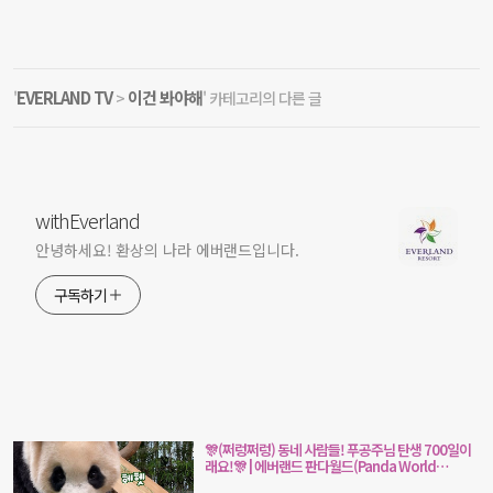
EVERLAND TV
이건 봐야해
'
>
' 카테고리의 다른 글
withEverland
안녕하세요! 환상의 나라 에버랜드입니다.
구독하기
🎊(쩌렁쩌렁) 동네 사람들! 푸공주님 탄생 700일이
래요!🎊 | 에버랜드 판다월드(Panda World
Fubao)