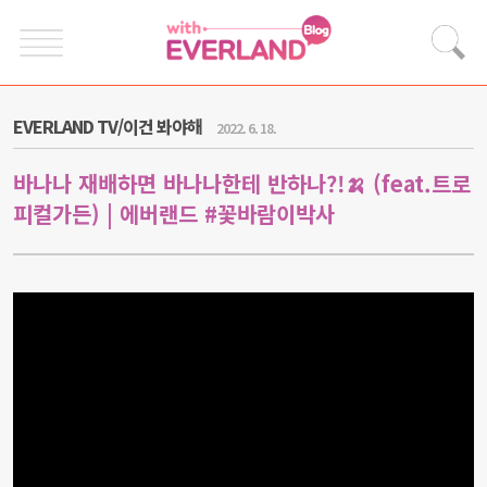
EVERLAND TV/이건 봐야해
2022. 6. 18.
바나나 재배하면 바나나한테 반하나?!🍌 (feat.트로
피컬가든) | 에버랜드 #꽃바람이박사