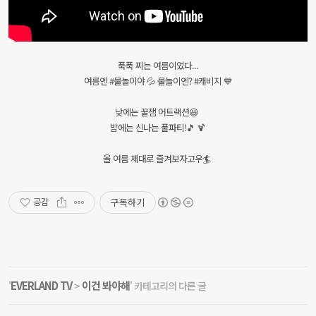
푹푹 찌는 여름이었다...
여름엔 #물놀이야 💦 물놀이엔? #캐비지 💙
낮에는 꿀잼 어트랙션😆
밤에는 신나는 풀파티!🎵 🍹
올 여름 제대로 즐겨보자고우🏄
구독하기
공감
EVERLAND TV
이건 봐야해
'
>
' 카테고리의 다른 글