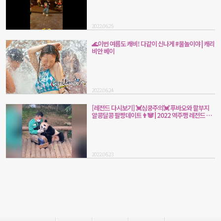
2022.06.25
🌊이번 여름도 캐비! 다같이 신나게 #물놀이야 | 캐리
비안 베이
2022.06.24
[레전드 다시보기] 💓심쿵주의💓 푸바오와 할부지
알콩달콩 팔짱데이트👨🐼 | 2022 역주행 레전드 영
상
2022.06.23