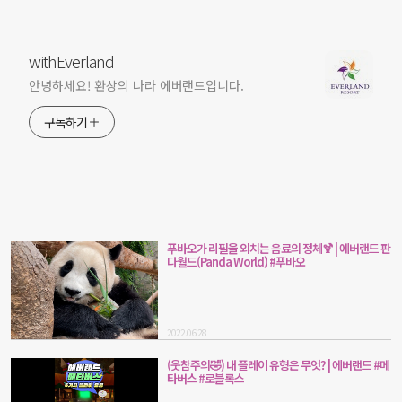
withEverland
안녕하세요! 환상의 나라 에버랜드입니다.
구독하기
푸바오가 리필을 외치는 음료의 정체🍹 | 에버랜드 판
다월드(Panda World) #푸바오
2022.06.28
(웃참주의🤣) 내 플레이 유형은 무엇? | 에버랜드 #메
타버스 #로블록스