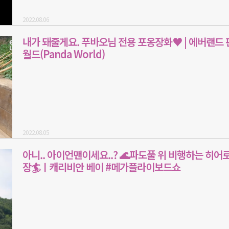
2022.08.06
내가 돼줄게요. 푸바오님 전용 포옹장화♥ | 에버랜드
월드(Panda World)
2022.08.05
아니.. 아이언맨이세요..? 🌊파도풀 위 비행하는 히어로
장🏄ㅣ캐리비안 베이 #메가플라이보드쇼