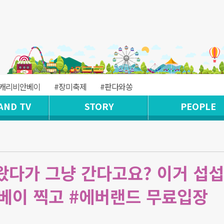
#캐리비안베이
#장미축제
#판다와쏭
AND TV
STORY
PEOPLE
 왔다가 그냥 간다고요? 이거 섭
안베이 찍고 #에버랜드 무료입장