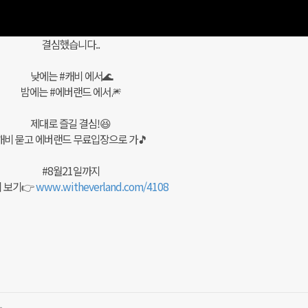
결심했습니다..
낮에는 #캐비 에서🌊
밤에는 #에버랜드 에서🎆
제대로 즐길 결심!😆
캐비 묻고 에버랜드 무료입장으로 가🎵
#8월21일까지
 보기👉
www.witheverland.com/4108