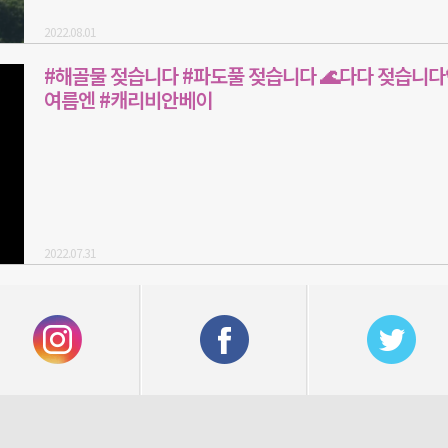
2022.08.01
#해골물 젖습니다 #파도풀 젖습니다 🌊다다 젖습니다💙
여름엔 #캐리비안베이
2022.07.31