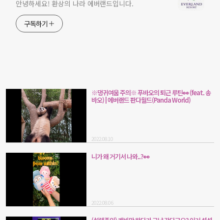
안녕하세요! 환상의 나라 에버랜드입니다.
구독하기
※댕귀여움 주의※ 푸바오의 퇴근 루틴👀 (feat. 송
바오) | 에버랜드 판다월드(Panda World)
2022.08.10
니가 왜 거기서 나와..?👀
2022.08.06