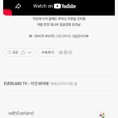
작년에 이어 올해도 푸바오 취향을 강타할
여름 한정 대나무 얼음장화 등장🍃
🐼 : (부비적 부비적) 그치그치 이 그립감이지💙
구독하기
공감
EVERLAND TV
이건 봐야해
'
>
' 카테고리의 다른 글
withEverland