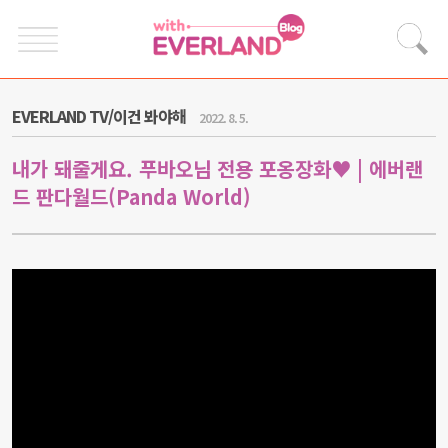
EVERLAND TV/이건 봐야해
2022. 8. 5.
내가 돼줄게요. 푸바오님 전용 포옹장화♥ | 에버랜
드 판다월드(Panda World)