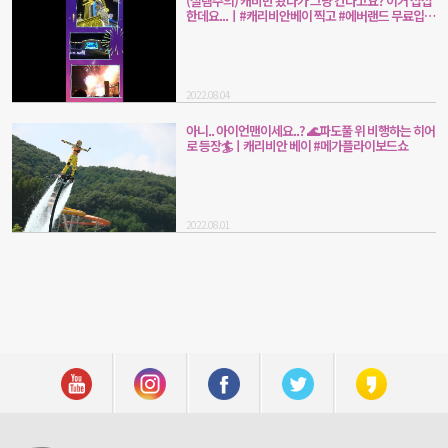
(설렘주의) 캐비만 왔다가 그냥 간다고요? 이거 섭섭
한데요...ㅣ#캐리비안베이 찍고 #에버랜드 무료입장
GO!
2022.08.04
아니.. 아이언맨이세요..? 🌊파도풀 위 비행하는 히어
로 등장🏄ㅣ캐리비안 베이 #메가플라이보드쇼
2022.08.01