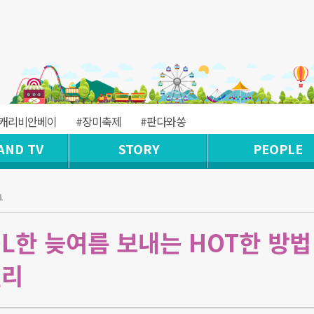
#캐리비안베이
#장미축제
#판다와쏭
AND TV
STORY
PEOPLE
.
L한 늦여름 보내는 HOT한 방법 
밸리