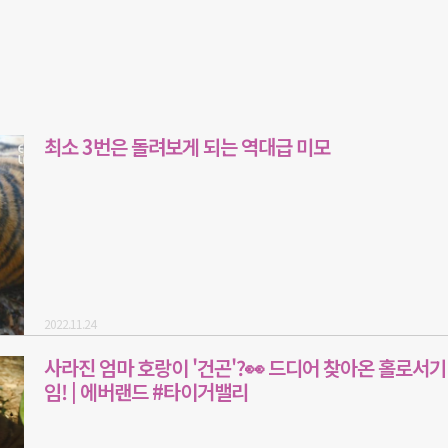
최소 3번은 돌려보게 되는 역대급 미모
2022.11.24
사라진 엄마 호랑이 '건곤'?👀 드디어 찾아온 홀로서기
임! | 에버랜드 #타이거밸리