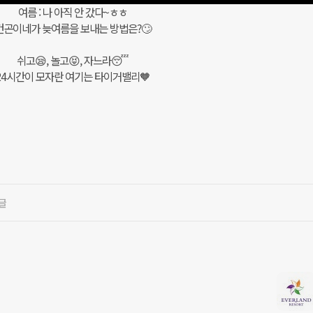
여름 : 나 아직 안 갔다~ㅎㅎ
건곤이네가 늦여름을 보내는 방법은?🙄
쉬고😪, 놀고😝, 자느라😴
24시간이 모자란 여기는 타이거밸리🧡
글