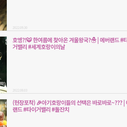
2022.09.30
호엥?!🐯 한여름에 찾아온 겨울왕국?☃ | 에버랜드 #
거밸리 #세계호랑이의날
2022.08.03
(현장포착) 🎉아기호랑이들의 선택은 바로바로~??? |
랜드 #타이거밸리 #돌잔치