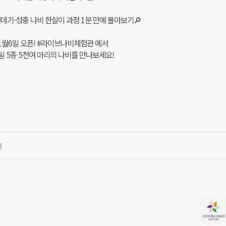
데기-성충 나비 한살이 과정 1분 만에 몰아보기🔎
1월6일 오픈! #라이브나비체험관 에서
일 5종 5천여 마리의 나비를 만나보세요!
글