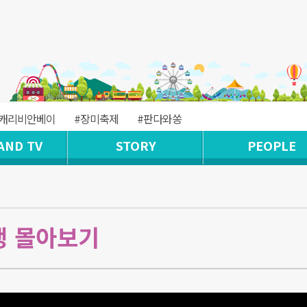
#캐리비안베이
#장미축제
#판다와쏭
AND TV
STORY
PEOPLE
생 몰아보기