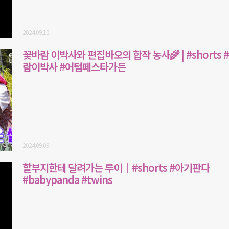
2024.09.10
꽃바람 이박사와 편집바오의 합작 농사🌾 | #shorts 
람이박사 #어텀페스타가든
2024.09.09
할부지한테 달려가는 루이│#shorts #아기판다
#babypanda #twins