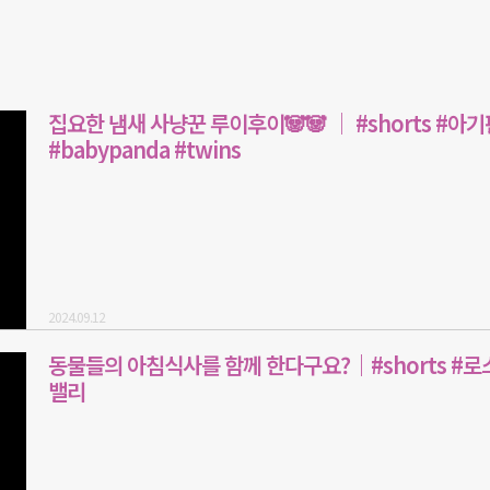
집요한 냄새 사냥꾼 루이후이🐼🐼 │ #shorts #아
#babypanda #twins
2024.09.12
동물들의 아침식사를 함께 한다구요?｜#shorts #로
밸리