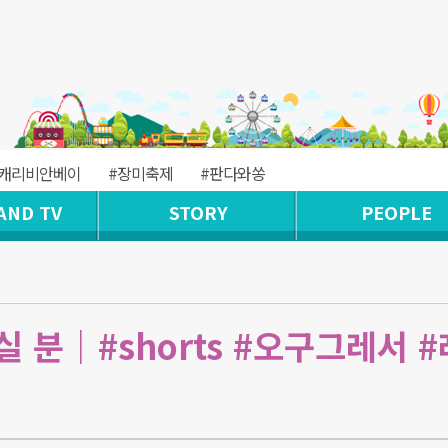
#캐리비안베이
#장미축제
#판다와쏭
AND TV
STORY
PEOPLE
 분｜#shorts #오구그레서 #