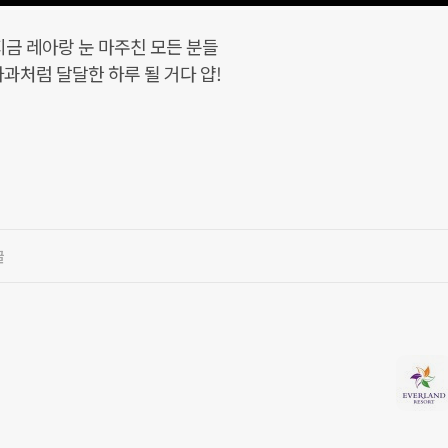
지금 레아랑 눈 마주친 모든 분들
과처럼 달달한 하루 될 거다 얍!
글