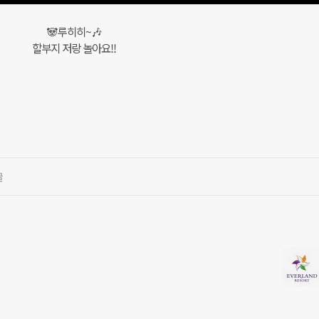
🐼루히히~🎶
할부지 저랑 놀아요!!
글