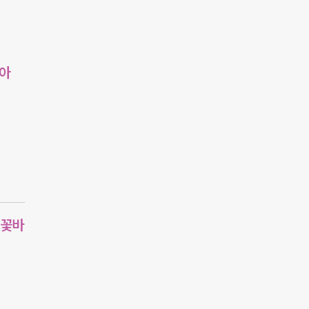
레아
#꽃바