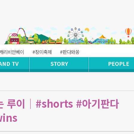
#캐리비안베이
#장미축제
#판다와쏭
AND TV
STORY
PEOPLE
루이│#shorts #아기판다
ins