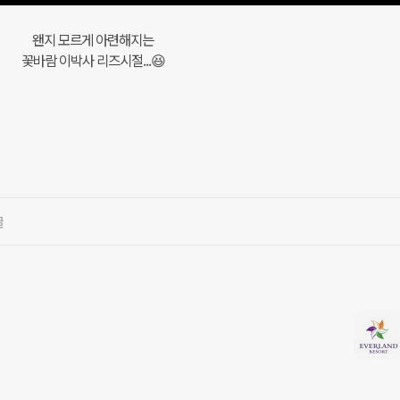
왠지 모르게 아련해지는
꽃바람 이박사 리즈시절...😆
글