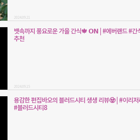
2024.09.21
뱃속까지 풍요로운 가을 간식🍁 𝗢𝗡 | #에버랜드 #간식
추천
2024.09.15
용감한 편집바오의 블러드시티 생생 리뷰🧟 | #이리
#블러드시티8