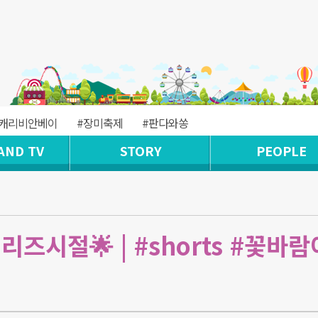
#캐리비안베이
#장미축제
#판다와쏭
AND TV
STORY
PEOPLE
즈시절🌟 | #shorts #꽃바람