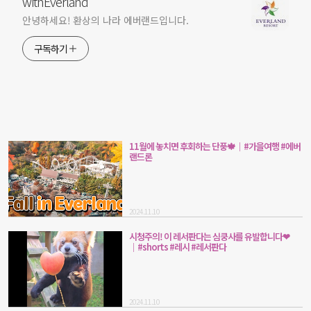
withEverland
안녕하세요! 환상의 나라 에버랜드입니다.
구독하기
11월에 놓치면 후회하는 단풍🍁│#가을여행 #에버
랜드론
2024.11.10
시청주의! 이 레서판다는 심쿵사를 유발합니다❤
│#shorts #레시 #레서판다
2024.11.10