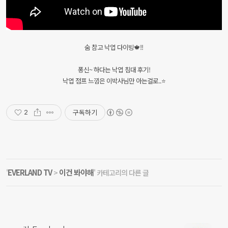
숨 참고 낙엽 다이빙🍁!!
퐁신~ 하다는 낙엽 침대 후기!
낙엽 점프 느낌은 이박사님만 아는걸로..⭐
구독하기
2
EVERLAND TV
이건 봐야해
'
>
' 카테고리의 다른 글