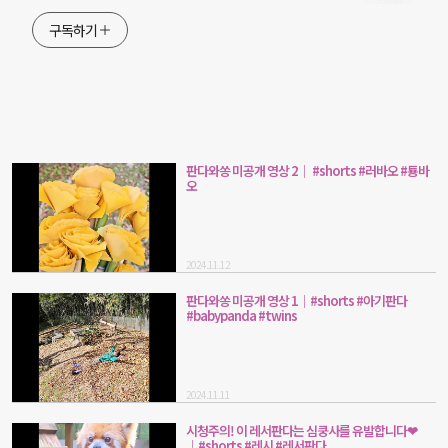
구독하기
판다와쏭 미공개 영상 2│ #shorts #러바오 #툥바
오
2024.11.12
판다와쏭 미공개 영상 1│#shorts #아기판다
#babypanda #twins
2024.11.11
시청주의! 이 레서판다는 심쿵사를 유발합니다❤
│#shorts #레시 #레서판다