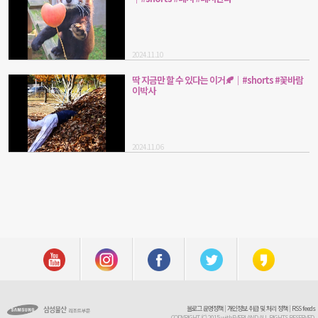
2024.11.10
딱 지금만 할 수 있다는 이거🍂│#shorts #꽃바람
이박사
2024.11.06
블로그 운영정책
|
개인정보 취급 및 처리 정책
|
RSS feeds
COPYRIGHT (C) 2015 withEVERLAND ALL RIGHTS RESERVED.