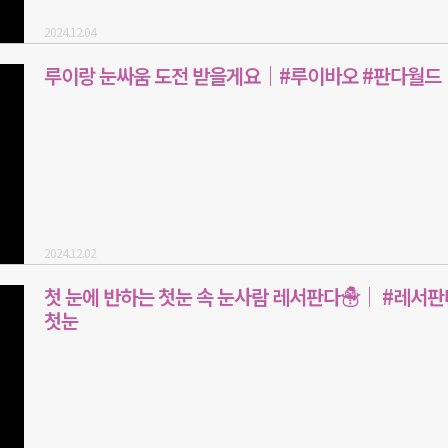
2024.12.04
루이랑 눈싸움 도전 받을게요｜#루이바오 #판다월드
2024.12.02
첫 눈에 반하는 첫눈 속 눈사람 레서판다☃｜ #레서판
첫눈