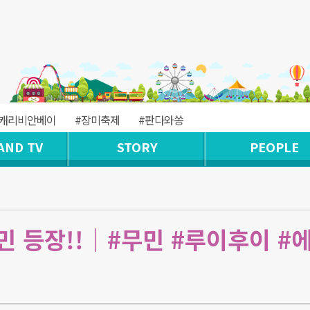
#캐리비안베이
#장미축제
#판다와쏭
AND TV
STORY
PEOPLE
민 등장!!｜#무민 #루이후이 #