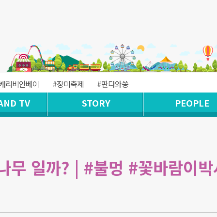
#캐리비안베이
#장미축제
#판다와쏭
AND TV
STORY
PEOPLE
무 일까? | #불멍 #꽃바람이박