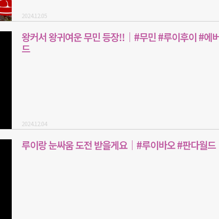
2024.12.05
왕커서 왕귀여운 무민 등장!!｜#무민 #루이후이 #에
드
2024.12.04
루이랑 눈싸움 도전 받을게요｜#루이바오 #판다월드