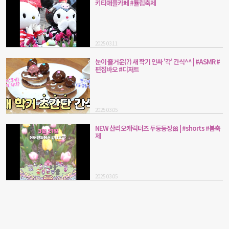
키티애플카페 #튤립축제
2025.03.11
눈이 즐거운(?) 새 학기 인싸 '각' 간식^^ | #ASMR #
편집바오 #디저트
2025.03.05
NEW 산리오캐릭터즈 두둥등장🎀 | #shorts #봄축
제
2025.03.05