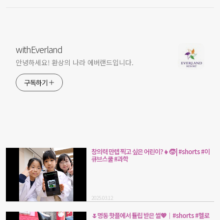
withEverland
안녕하세요! 환상의 나라 에버랜드입니다.
구독하기
창의력 만렙 찍고 싶은 어린이?👧🧒 | #shorts #이
큐브스쿨 #과학
2025.03.12
🌷명동 핫플에서 튤립 받은 썰💖｜#shorts #헬로