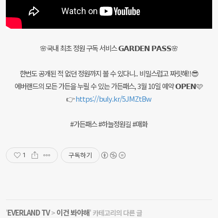
🌸국내 최초 정원 구독 서비스 𝗚𝗔𝗥𝗗𝗘𝗡 𝗣𝗔𝗦𝗦🌸
한번도 공개된 적 없던 정원까지 볼 수 있다니.. 비밀스럽고 짜릿해!!😎
에버랜드의 모든 가든을 누릴 수 있는 가든패스, 3월 10일 예약 𝗢𝗣𝗘𝗡🩷
👉
https://buly.kr/5JMZtBw
#가든패스 #하늘정원길 #매화
구독하기
1
EVERLAND TV
이건 봐야해
'
>
' 카테고리의 다른 글