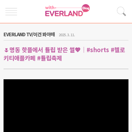
EVERLAND TV/이건 봐야해
2025. 3. 11.
🌷명동 핫플에서 튤립 받은 썰💖｜#shorts #헬로
키티애플카페 #튤립축제