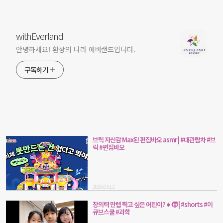
withEverland
안녕하세요! 환상의 나라 에버랜드입니다.
구독하기
브릭 자신감 Max된 편집바오 asmr | #대관람차 #브
릭 #편집바오
2025.03.12
창의력 만렙 찍고 싶은 어린이?👧🧒 | #shorts #이
큐브스쿨 #과학