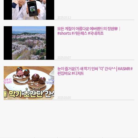
2025.03.12
모든 계절이 아름다운 에버랜드의 정원🌸｜
#shorts #가든패스 #국내최초
2025.03.07
눈이 즐거운(?) 새 학기 인싸 '각' 간식^^ | #ASMR #
편집바오 #디저트
2025.03.05