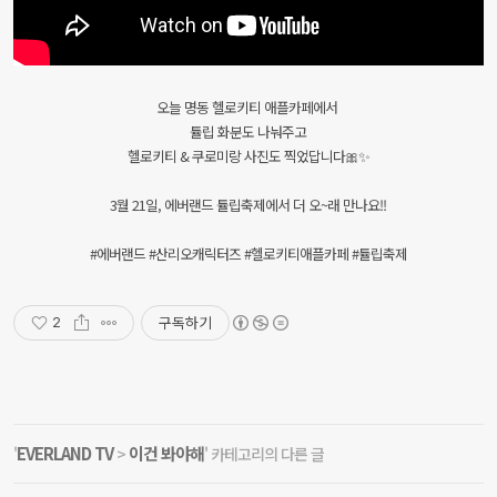
오늘 명동 헬로키티 애플카페에서
튤립 화분도 나눠주고
헬로키티 & 쿠로미랑 사진도 찍었답니다🎀✨
3월 21일, 에버랜드 튤립축제에서 더 오~래 만나요!!
#에버랜드 #산리오캐릭터즈 #헬로키티애플카페 #튤립축제
구독하기
2
EVERLAND TV
이건 봐야해
'
>
' 카테고리의 다른 글