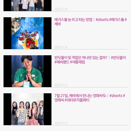
2025.07.26
메가스톰 눈 뜨고 타는 방법｜#shorts #메가스톰 #
캐비
2025.07.26
반딧불이 빛 색깔은 하나만 있는 걸까?｜#반딧불이
#에버랜드 #여름체험
2025.07.23
7월 27일, 캐비에서 만나는 영파씨💦｜#shorts #
영파씨 #워터뮤직풀파티
2025.07.23