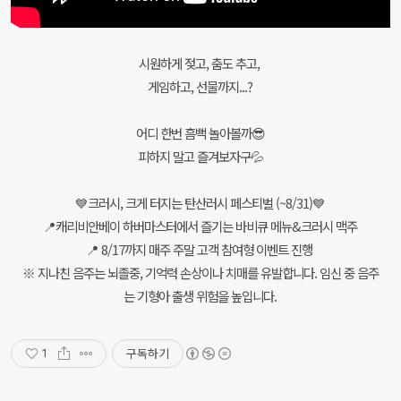
시원하게 젖고, 춤도 추고,
게임하고, 선물까지...?
어디 한번 흠뻑 놀아볼까😎
피하지 말고 즐겨보자구💦
💙크러시, 크게 터지는 탄산러시 페스티벌 (~8/31)💙
📍캐리비안베이 하버마스터에서 즐기는 바비큐 메뉴&크러시 맥주
📍 8/17까지 매주 주말 고객 참여형 이벤트 진행
※ 지나친 음주는 뇌졸중, 기억력 손상이나 치매를 유발합니다. 임신 중 음주
는 기형아 출생 위험을 높입니다.
구독하기
1