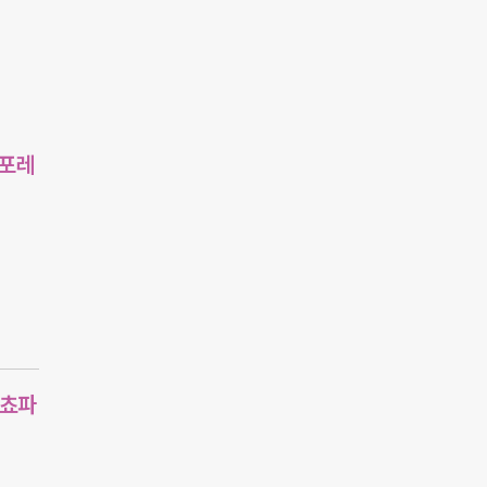
#포레
#쵸파