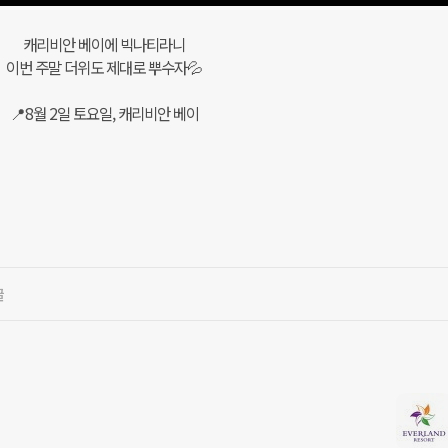
캐리비안 베이에 빅나티라니
이번 주말 더위도 제대로 뿌수자💦
📍8월 2일 토요일, 캐리비안 베이
글