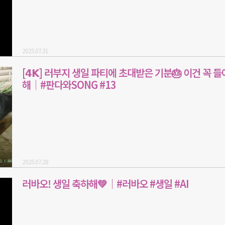
2025.07.31
[𝟰𝗞] 러부지 생일 파티에 초대받은 기분🎂 이건 꼭 
해｜#판다와SONG #13
2025.07.28
러바오! 생일 축하해💚｜#러바오 #생일 #AI