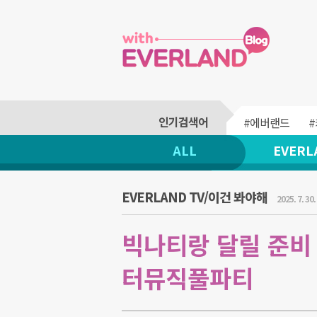
#에버랜드
ALL
EVERL
EVERLAND TV/이건 봐야해
2025. 7. 30.
빅나티랑 달릴 준비 됐
터뮤직풀파티