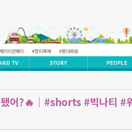
#캐리비안베이
#장미축제
#판다와쏭
AND TV
STORY
PEOPLE
어?🔥｜#shorts #빅나티 #