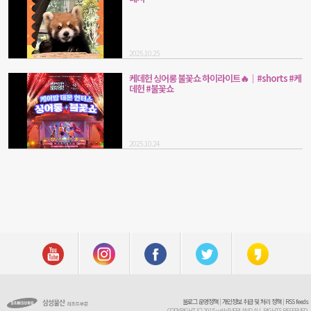
2025.10.25
케데헌 싱어롱 불꽃쇼 하이라이트🔥｜#shorts #케
데헌 #불꽃쇼
2025.10.24
블로그 운영정책
|
개인정보 취급 및 처리 정책
|
RSS feeds
COPYRIGHT (C) 2015 withEVERLAND ALL RIGHTS RESERVED.