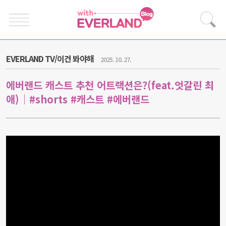
EVERLAND TV/이건 봐야해
2025. 10. 27.
에버랜드 캐스트 추천 어트랙션은?(feat.엇갈린 최
애)｜#shorts #캐스트 #에버랜드