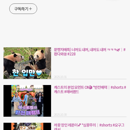
구독하기
뚠빵자매특) 너꺼도 내꺼, 내꺼도 내꺼 ㅋㅋㅋ🌿｜#
판다와쏭 #228
2025.10.31
캐스트의 본업 모먼트 ON🎬 *반전매력｜#shorts #
캐스트 #에버랜드
2025.10.30
까꿍 장인 레몬이💕 *심꿍주의｜#shorts #오구그
레서