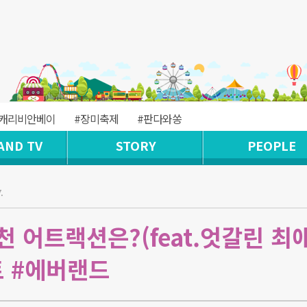
#캐리비안베이
#장미축제
#판다와쏭
AND TV
STORY
PEOPLE
.
 어트랙션은?(feat.엇갈린 최애
트 #에버랜드