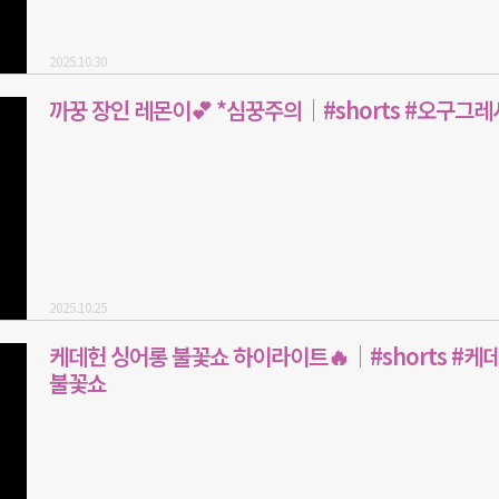
2025.10.30
까꿍 장인 레몬이💕 *심꿍주의｜#shorts #오구그레
2025.10.25
케데헌 싱어롱 불꽃쇼 하이라이트🔥｜#shorts #케데
불꽃쇼