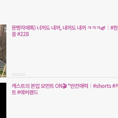
뚠빵자매특) 너꺼도 내꺼, 내꺼도 내꺼 ㅋㅋㅋ🌿｜#
쏭 #228
2025.10.31
캐스트의 본업 모먼트 ON🎬 *반전매력｜#shorts #
트 #에버랜드