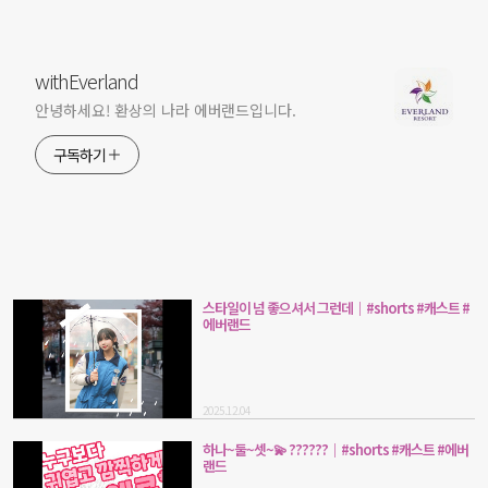
withEverland
안녕하세요! 환상의 나라 에버랜드입니다.
구독하기
스타일이 넘 좋으셔서 그런데｜#shorts #캐스트 #
에버랜드
2025.12.04
하나~둘~셋~💫 ??????｜#shorts #캐스트 #에버
랜드