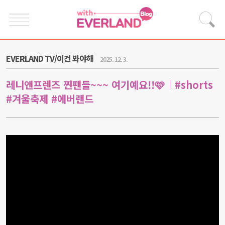
EVERLAND TV/이건 봐야해
2025. 12. 3.
레니앤프렌즈 찐팬들~~~ 여기예요!!🩷｜#shorts
#겨울축제 #에버랜드