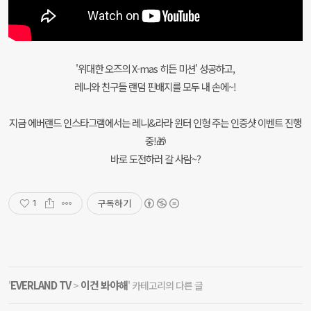
'위대한 오즈의 X-mas 히든 미션' 성공하고,
레니와 친구들 랜덤 핀배지를 모두 내 손에~!
지금 에버랜드 인스타그램에서는 레니&라라 윈터 인형 주는 인증샷 이벤트 진행
중!🎁
바로 도전하러 갈 사람~?
구독하기
1
EVERLAND TV
이건 봐야해
'
>
' 카테고리의 다른 글