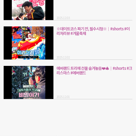
2025.12.03
※데이트코스 짜기 전, 필수시청※｜#shorts #이
리저리뷰 #겨울축제
2025.12.02
에버랜드 트리에 선물 숨겨놓음❤️🎄｜#shorts #크
리스마스 #에버랜드
2025.12.01