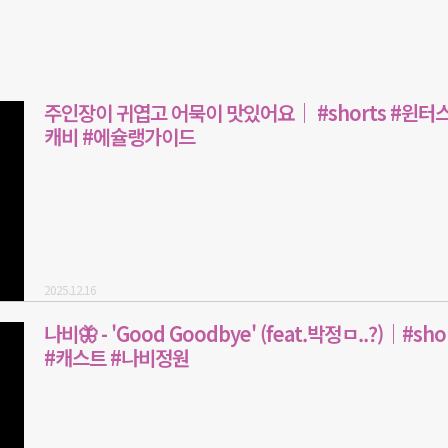
주인장이 귀엽고 어묵이 맛있어요｜ #shorts #윈터
캐비 #에슐랭가이드
2025.12.16
나비🦋 - 'Good Goodbye' (feat.박정ㅁ..?)｜#sho
#캐스트 #나비정원