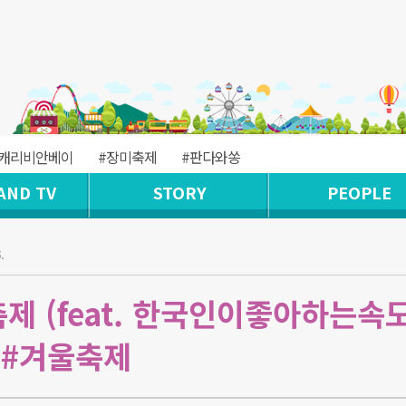
#캐리비안베이
#장미축제
#판다와쏭
AND TV
STORY
PEOPLE
.
축제 (feat. 한국인이좋아하는속도
트 #겨울축제