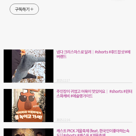
구독하기
냅다 크리스마스로 달려｜#shorts #후드잡샷 #에
버랜드
2025.12.17
주인장이 귀엽고 어묵이 맛있어요｜ #shorts #윈터
스파캐비 #에슐랭가이드
2025.12.16
캐스트 PICK 겨울축제 (feat. 한국인이좋아하는속
도) | #shorts #캐스트 #겨울축제