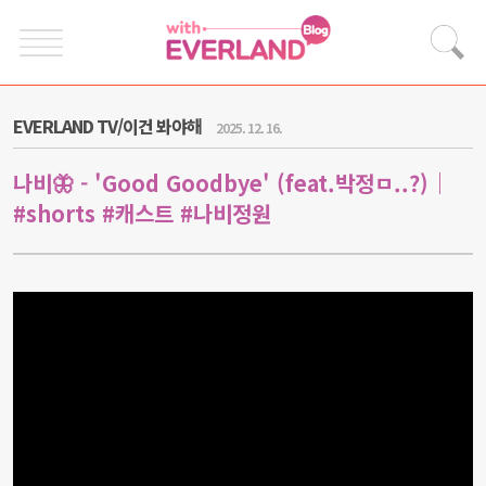
EVERLAND TV/이건 봐야해
2025. 12. 16.
나비🦋 - 'Good Goodbye' (feat.박정ㅁ..?)｜
#shorts #캐스트 #나비정원