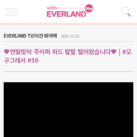
EVERLAND TV/이건 봐야해
2025. 12. 30.
🧡연말맞이 주키퍼 하드 탈탈 털어왔습니다🧡 | #오
구그레서 #30