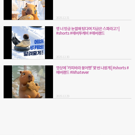
2025.12.31
엥 너 방금 눈썰매 탔다며 지금은 스파라고? |
#shorts #에버투캐비 #에버랜드
2025.12.30
영상에 '카피바라 붕어빵' 몇 번 나왔게 | #shorts #
에버랜드 #Whatever
2025.12.29