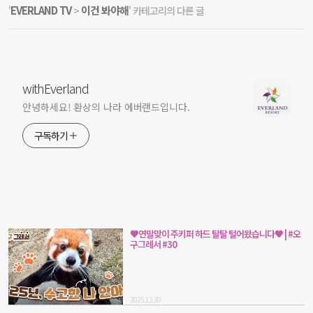
EVERLAND TV
이건 봐야해
'
>
' 카테고리의 다른 글
withEverland
안녕하세요! 환상의 나라 에버랜드입니다.
구독하기
🧡연말맞이 주키퍼 하드 탈탈 털어왔습니다🧡 | #오
구그레서 #30
2025.12.30