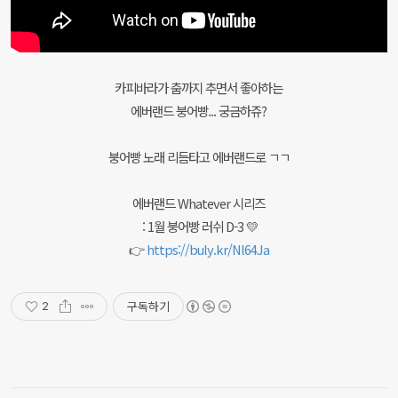
카피바라가 춤까지 추면서 좋아하는
에버랜드 붕어빵... 궁금하쥬?
붕어빵 노래 리듬타고 에버랜드로 ㄱㄱ
에버랜드 Whatever 시리즈
: 1월 붕어빵 러쉬 D-3 💛
👉
https://buly.kr/Nl64Ja
구독하기
2