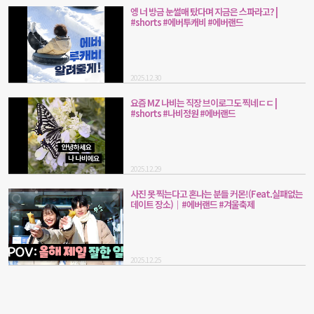
엥 너 방금 눈썰매 탔다며 지금은 스파라고? |
#shorts #에버투캐비 #에버랜드
2025.12.30
요즘 MZ 나비는 직장 브이로그도 찍네ㄷㄷ |
#shorts #나비정원 #에버랜드
2025.12.29
사진 못 찍는다고 혼나는 분들 커몬!(Feat.실패없는
데이트 장소)｜#에버랜드 #겨울축제
2025.12.25