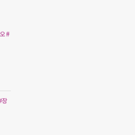
오 #
#장