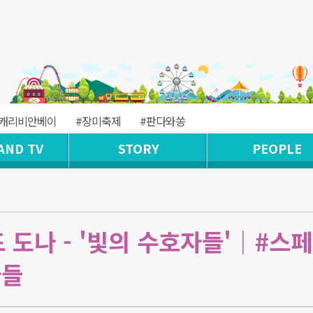
#캐리비안베이
#장미축제
#판다와쏭
AND TV
STORY
PEOPLE
 도나 - '빛의 수호자들'｜#스
자들