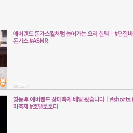
에버랜드 돈가스퀄처럼 늘어가는 요리 실력｜#편집바
돈가스 #ASMR
2026.05.10
띵동🔔 에버랜드 장미축제 배달 왔습니다｜#shorts 
미축제 #호텔로로티