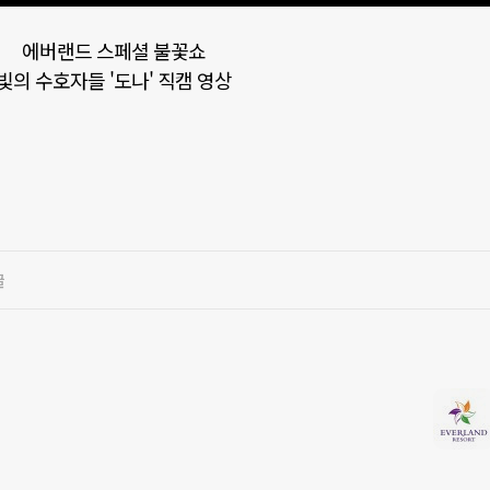
에버랜드 스페셜 불꽃쇼
빛의 수호자들 '도나' 직캠 영상
글