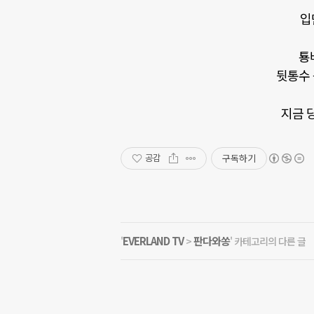
입
툥
뒷통수
지금 
구독하기
공감
EVERLAND TV
판다와쏭
'
>
' 카테고리의 다른 글