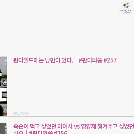
판다월드에는 낭만이 있다.｜#판다와쏭 #257
2026.06.05
죽순이 먹고 싶었던 아여사 vs 영양제 챙겨주고 싶었던
바오｜#판다와쏭 #256