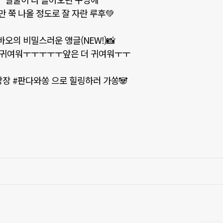
만 쭉 나올 정도로 잘 자란 루후💚
바오의 비밀스러운 앵글(NEW!)📸
 귀여워ㅜㅜㅜㅜㅜ앞은 더 귀여워ㅜㅜ
당장 #판다와쏭 으로 힐링하러 가쏭🐼