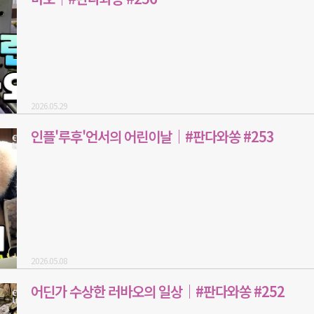
2026.05.29
인플'루후'언서의 어린이날｜#판다와쏭 #253
2026.05.08
어딘가 수상한 러바오의 일상｜#판다와쏭 #252