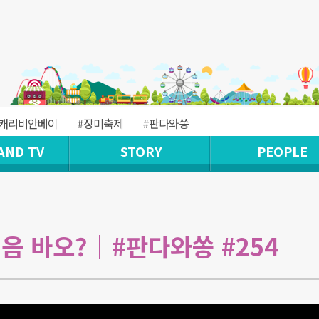
#캐리비안베이
#장미축제
#판다와쏭
AND TV
STORY
PEOPLE
음 바오?｜#판다와쏭 #254