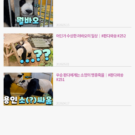
2026.05.15
어딘가 수상한 러바오의 일상｜#판다와쏭 #252
2026.05.01
우승 판다에게는 소정의 맹종죽을｜#판다와쏭
#251
2026.04.17