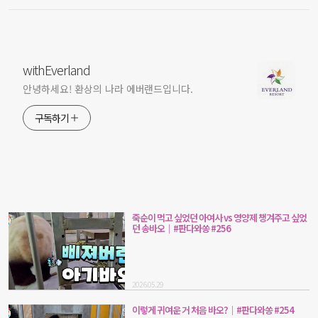
withEverland
안녕하세요! 환상의 나라 에버랜드입니다.
구독하기
죽순이 먹고 싶었던 아여사 vs 영양제 챙겨주고 싶었
던 송바오｜#판다와쏭 #256
2026.05.29
이렇게 귀여운 거 처음 바오?｜#판다와쏭 #254