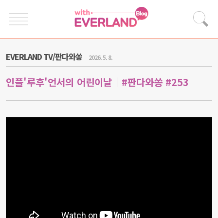
EVERLAND TV/판다와쏭
2026. 5. 8.
인플'루후'언서의 어린이날｜#판다와쏭 #253