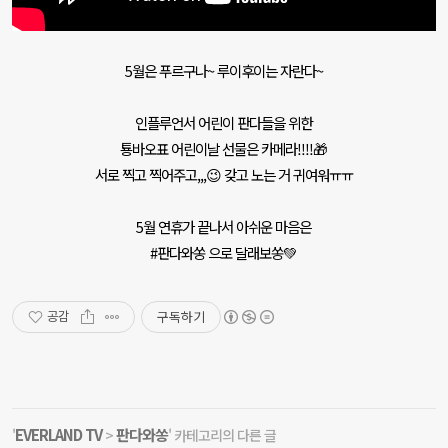
5월은 푸르구나~ 루이후이는 자란다~
인플루언서 어린이 판다들을 위한
툥바오표 어린이날 선물은 카메라!!!!🎁
서로 찍고 찍어주고,,,😉 갖고 노는 거 귀여워ㅠㅠ
5월 연휴가 끝나서 아쉬운 마음은
#판다와쏭 으로 달래보쏭💚
구독하기
공감
EVERLAND TV
판다와쏭
'
>
' 카테고리의 다른 글