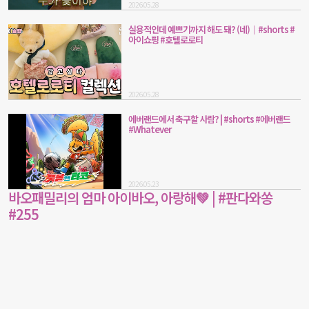
2026.05.28
실용적인데 예쁘기까지 해도 돼? (네)｜#shorts #
아이쇼핑 #호텔로로티
2026.05.28
에버랜드에서 축구할 사람? | #shorts #에버랜드
#Whatever
2026.05.23
바오패밀리의 엄마 아이바오, 아랑해💚 | #판다와쏭
#255