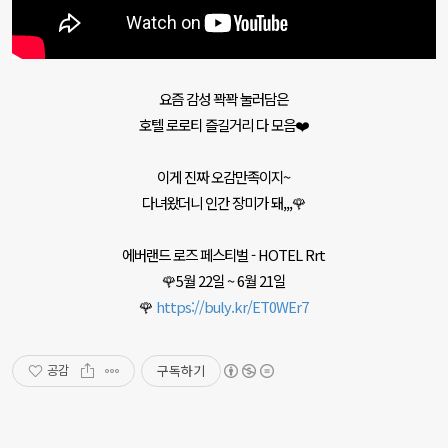
요즘 감성 꽉꽉 눌러담은
호텔 로로티 즐길거리 다 모음❤️
이게 진짜 오감만족이지~
다녀왔더니 인간 장미가 돼,,,🌹
에버랜드 로즈 페스티벌 - HOTEL Rrt
🌹5월 22일 ~ 6월 21일
🌹
https://buly.kr/ET0WEr7
구독하기
공감