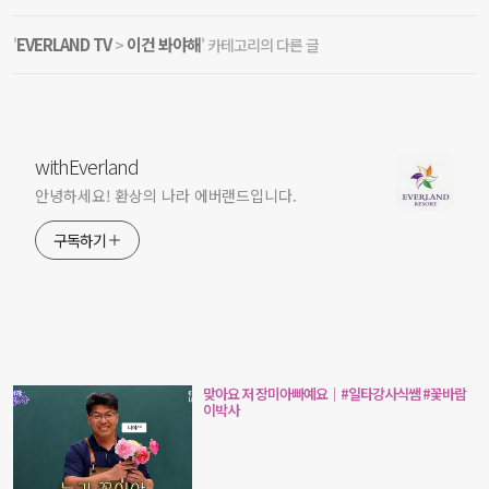
EVERLAND TV
이건 봐야해
'
>
' 카테고리의 다른 글
withEverland
안녕하세요! 환상의 나라 에버랜드입니다.
구독하기
맞아요 저 장미아빠예요｜#일타강사식쌤 #꽃바람
이박사