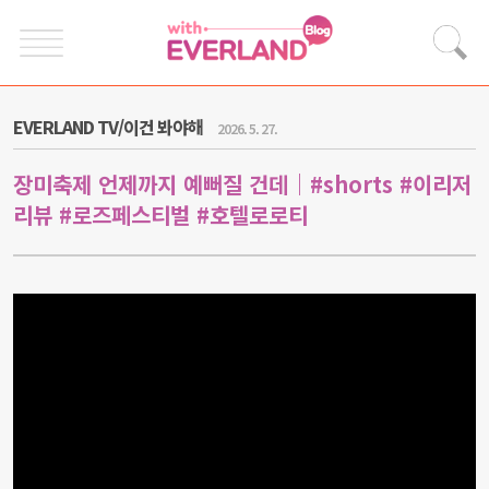
EVERLAND TV/이건 봐야해
2026. 5. 27.
장미축제 언제까지 예뻐질 건데｜#shorts #이리저
리뷰 #로즈페스티벌 #호텔로로티