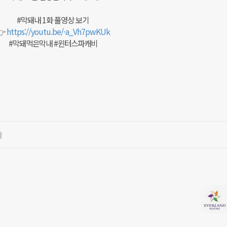
#막돼내 1화 풀영상 보기
👉
https://youtu.be/-a_Vh7pwKUk
#막돼먹은막내 #윈터스파캐비
글