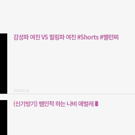
감성파 여친 VS 힐링파 여친 #Shorts #밸런찌
2023.01.26
(신기방기) 뱀인척 하는 나비 애벌레🐛