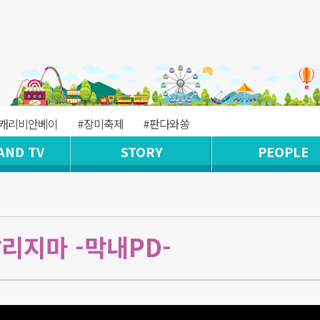
#캐리비안베이
#장미축제
#판다와쏭
AND TV
STORY
PEOPLE
리지마 -막내PD-