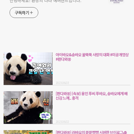
안녕하세요! 환상의 나라 에버랜드입니다.
구독하기
아이바오&송바오 꿀뚝뚝 사랑의 대화 #미공개영상
#판다와쏭
2023.06.03
[판다와쏭] (속보) 용인 푸씨 푸바오, 송바오에게 배
신감 느껴.. 충격
2023.06.02
[판다와쏭] 러바오의 뚠뚠빵빵 시원한 브이로그🧊