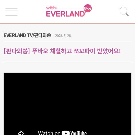
EVERLAND TV/판다와쏭
2023. 5. 28.
[판다와쏭] 푸바오 채혈하고 쪼꼬파이 받았어요!