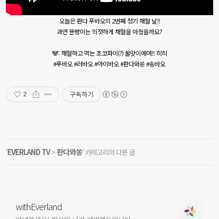
오늘은 판다 푸바오의 2번째 정기 채혈 날!!
과연 뚠빵이는 의젓하게 채혈을 마쳤을까요?
🐼: 채혈하고 먹는 초코파이(?) 꿀맛이에여!! 히히
#푸바오 #러바오 #아이바오 #판다와쏭 #송바오
구독하기
2
EVERLAND TV
판다와쏭
'
>
' 카테고리의 다른 글
withEverland